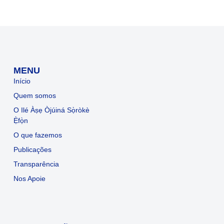
MENU
Início
Quem somos
O Ilé Àṣẹ Òjúiná Sọ̀ròkè
Ẹ̀fọ̀n
O que fazemos
Publicações
Transparência
Nos Apoie