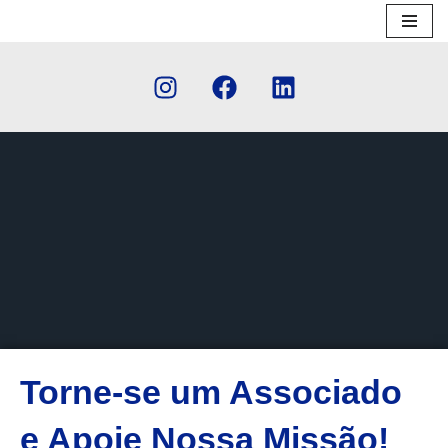
Pular
para
o
conteúdo
Torne-se um Associado
e Apoie Nossa Missão!