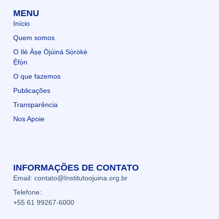
MENU
Início
Quem somos
O Ilé Àṣẹ Òjúiná Sọ̀ròkè
Ẹ̀fọ̀n
O que fazemos
Publicações
Transparência
Nos Apoie
INFORMAÇÕES DE CONTATO
Email: contato@Institutoojuina.org.br
Telefone:
+55 61 99267-6000